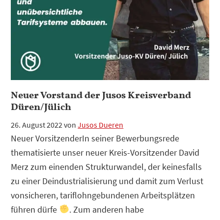
Der
Staat
ist
die
Lösung!
Neuer Vorstand der Jusos Kreisverband
Düren/Jülich
26. August 2022
von
Jusos Dueren
Neuer VorsitzenderIn seiner Bewerbungsrede
thematisierte unser neuer Kreis-Vorsitzender David
Merz zum einenden Strukturwandel, der keinesfalls
zu einer Deindustrialisierung und damit zum Verlust
vonsicheren, tariflohngebundenen Arbeitsplätzen
führen dürfe
. Zum anderen habe