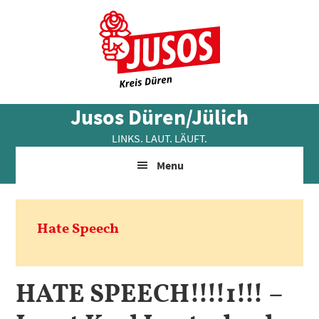
Skip
Zur
Zur
to
Hauptsidebar
Fußzeile
main
springen
springen
content
Jusos Düren/Jülich
LINKS. LAUT. LÄUFT.
Menu
Hate Speech
HATE SPEECH!!!!1!!! –