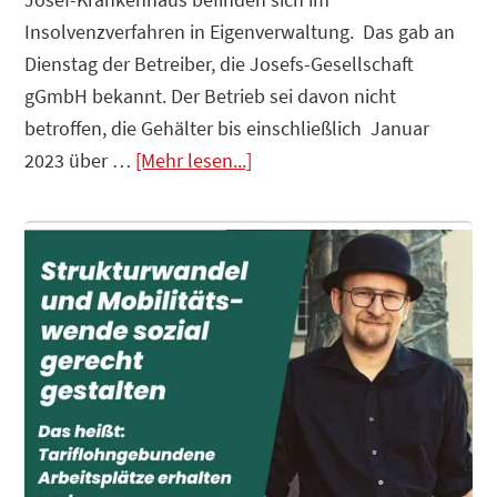
Insolvenzverfahren in Eigenverwaltung. Das gab an
Dienstag der Betreiber, die Josefs-Gesellschaft
gGmbH bekannt. Der Betrieb sei davon nicht
betroffen, die Gehälter bis einschließlich Januar
Infos
2023 über …
[Mehr lesen...]
zum
Plugin
Krankenhäuser
insolvent
–
Der
Staat
ist
die
Lösung?