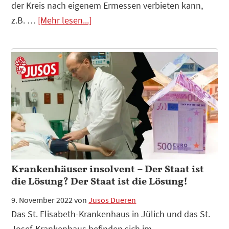
der Kreis nach eigenem Ermessen verbieten kann,
Infos
z.B. …
[Mehr lesen...]
zum
Plugin
Wir
fordern:
KFZ-
Kennzeichen
„Monschau“-
GO
Verbot
Krankenhäuser insolvent – Der Staat ist
die Lösung? Der Staat ist die Lösung!
9. November 2022
von
Jusos Dueren
Das St. Elisabeth-Krankenhaus in Jülich und das St.
Josef-Krankenhaus befinden sich im