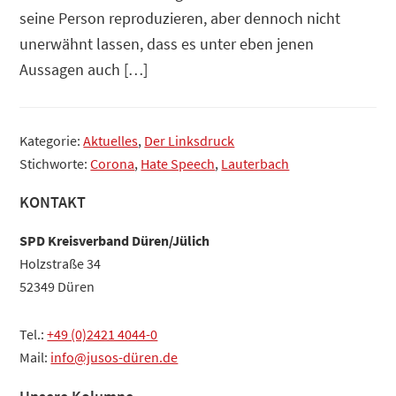
seine Person reproduzieren, aber dennoch nicht
unerwähnt lassen, dass es unter eben jenen
Aussagen auch […]
Kategorie:
Aktuelles
,
Der Linksdruck
Stichworte:
Corona
,
Hate Speech
,
Lauterbach
Haupt-
KONTAKT
Sidebar
SPD Kreisverband Düren/Jülich
Holzstraße 34
52349 Düren
Tel.:
+49 (0)2421 4044-0
Mail:
info@jusos-düren.de