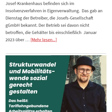
Josef-Krankenhaus befinden sich im
Insolvenzverfahren in Eigenverwaltung. Das gab an
Dienstag der Betreiber, die Josefs-Gesellschaft
gGmbH bekannt. Der Betrieb sei davon nicht
betroffen, die Gehälter bis einschließlich Januar
Infos
2023 über …
[Mehr lesen...]
zum
Plugin
Krankenhäuser
insolvent
–
Der
Staat
ist
die
Lösung?