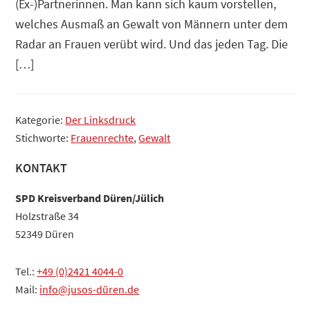
(Ex-)Partnerinnen. Man kann sich kaum vorstellen,
welches Ausmaß an Gewalt von Männern unter dem
Radar an Frauen verübt wird. Und das jeden Tag. Die
[…]
Kategorie:
Der Linksdruck
Stichworte:
Frauenrechte
,
Gewalt
Haupt-
KONTAKT
Sidebar
SPD Kreisverband Düren/Jülich
Holzstraße 34
52349 Düren
Tel.:
+49 (0)2421 4044-0
Mail:
info@jusos-düren.de