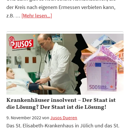
der Kreis nach eigenem Ermessen verbieten kann,
Infos
z.B. …
[Mehr lesen...]
zum
Plugin
Wir
fordern:
KFZ-
Kennzeichen
„Monschau“-
GO
Verbot
Krankenhäuser insolvent – Der Staat ist
die Lösung? Der Staat ist die Lösung!
9. November 2022
von
Jusos Dueren
Das St. Elisabeth-Krankenhaus in Jülich und das St.