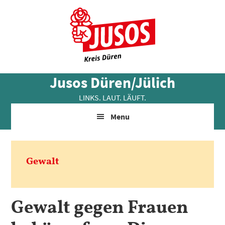
Skip
Zur
Zur
to
Hauptsidebar
Fußzeile
main
springen
springen
content
Jusos Düren/Jülich
LINKS. LAUT. LÄUFT.
Menu
Gewalt
Gewalt gegen Frauen