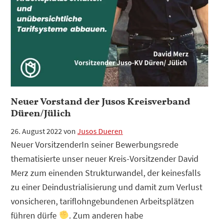
Der
Staat
ist
die
Lösung!
Neuer Vorstand der Jusos Kreisverband
Düren/Jülich
26. August 2022
von
Jusos Dueren
Neuer VorsitzenderIn seiner Bewerbungsrede
thematisierte unser neuer Kreis-Vorsitzender David
Merz zum einenden Strukturwandel, der keinesfalls
zu einer Deindustrialisierung und damit zum Verlust
vonsicheren, tariflohngebundenen Arbeitsplätzen
führen dürfe
. Zum anderen habe