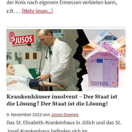
der Kreis nach eigenem Ermessen verbieten kann,
Infos
z.B. …
[Mehr lesen...]
zum
Plugin
Wir
fordern:
KFZ-
Kennzeichen
„Monschau“-
GO
Verbot
Krankenhäuser insolvent – Der Staat ist
die Lösung? Der Staat ist die Lösung!
9. November 2022
von
Jusos Dueren
Das St. Elisabeth-Krankenhaus in Jülich und das St.
Josef-Krankenhaus befinden sich im