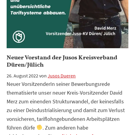
Der
Staat
ist
die
Lösung!
Neuer Vorstand der Jusos Kreisverband
Düren/Jülich
26. August 2022
von
Jusos Dueren
Neuer VorsitzenderIn seiner Bewerbungsrede
thematisierte unser neuer Kreis-Vorsitzender David
Merz zum einenden Strukturwandel, der keinesfalls
zu einer Deindustrialisierung und damit zum Verlust
vonsicheren, tariflohngebundenen Arbeitsplätzen
führen dürfe
. Zum anderen habe