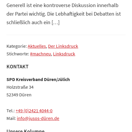
Generell ist eine kontroverse Diskussion innerhalb
der Partei wichtig. Die Lebhaftigkeit bei Debatten ist
schließlich auch ein […]
Kategorie:
Aktuelles
,
Der Linksdruck
Stichworte:
#machneu
,
Linksdruck
Haupt-
KONTAKT
Sidebar
SPD Kreisverband Düren/Jülich
Holzstraße 34
52349 Düren
Tel.:
+49 (0)2421 4044-0
Mail:
info@jusos-düren.de
Unsere Kolumne