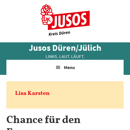
Skip
Zur
Zur
to
Hauptsidebar
Fußzeile
main
springen
springen
content
Jusos Düren/Jülich
LINKS. LAUT. LÄUFT.
Menu
Lisa Karsten
Chance für den