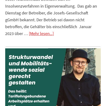
Insolvenzverfahren in Eigenverwaltung. Das gab an
Dienstag der Betreiber, die Josefs-Gesellschaft
gGmbH bekannt. Der Betrieb sei davon nicht
betroffen, die Gehälter bis einschließlich Januar
Infos
2023 über …
[Mehr lesen...]
zum
Plugin
Krankenhäuser
insolvent
–
Der
Staat
ist
die
Lösung?