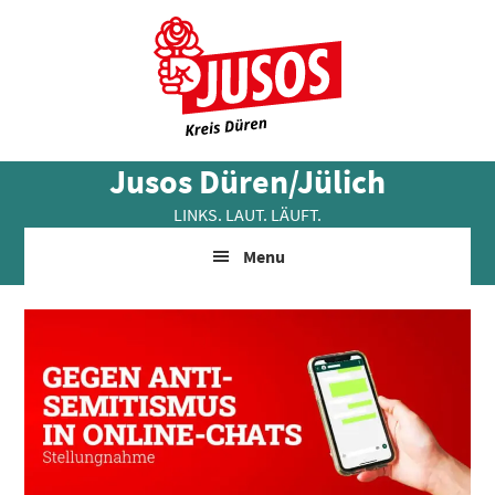
Skip
Zur
Zur
to
Hauptsidebar
Fußzeile
main
springen
springen
content
Jusos Düren/Jülich
LINKS. LAUT. LÄUFT.
Menu