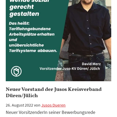
Der
Staat
ist
die
Lösung?
Der
Staat
ist
die
Lösung!
Neuer Vorstand der Jusos Kreisverband
Düren/Jülich
26. August 2022
von
Jusos Dueren
Neuer VorsitzenderIn seiner Bewerbungsrede