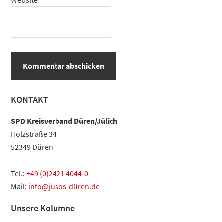
Website
Haupt-
KONTAKT
Sidebar
SPD Kreisverband Düren/Jülich
Holzstraße 34
52349 Düren
Tel.:
+49 (0)2421 4044-0
Mail:
info@jusos-düren.de
Unsere Kolumne