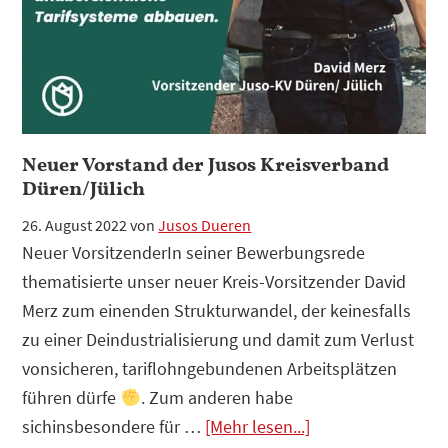
Staat
ist
die
Lösung!
Neuer Vorstand der Jusos Kreisverband
Düren/Jülich
26. August 2022
von
Jusos Dueren
Neuer VorsitzenderIn seiner Bewerbungsrede
thematisierte unser neuer Kreis-Vorsitzender David
Merz zum einenden Strukturwandel, der keinesfalls
zu einer Deindustrialisierung und damit zum Verlust
vonsicheren, tariflohngebundenen Arbeitsplätzen
führen dürfe
. Zum anderen habe
Infos
sichinsbesondere für …
[Mehr lesen...]