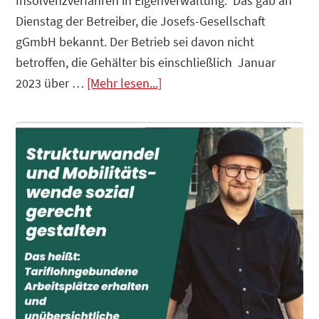
Insolvenzverfahren in Eigenverwaltung. Das gab an
Dienstag der Betreiber, die Josefs-Gesellschaft
gGmbH bekannt. Der Betrieb sei davon nicht
betroffen, die Gehälter bis einschließlich Januar
Infos
2023 über …
[Mehr lesen...]
zum
Plugin
Krankenhäuser
insolvent
–
Der
Staat
ist
die
Lösung?
Der