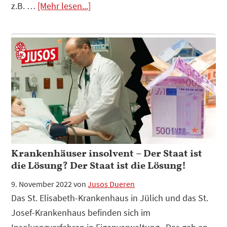
Infos
z.B. …
[Mehr lesen...]
zum
Plugin
Wir
fordern:
KFZ-
Kennzeichen
„Monschau“-
GO
Verbot
Krankenhäuser insolvent – Der Staat ist
die Lösung? Der Staat ist die Lösung!
9. November 2022
von
Jusos Dueren
Das St. Elisabeth-Krankenhaus in Jülich und das St.
Josef-Krankenhaus befinden sich im