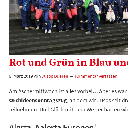
Rot und Grün in Blau un
5. März 2019
von
Jusos Dueren
Kommentar verfassen
Am Aschermittwoch ist alles vorbei… Aber es war
Orchideensonntagszug
, an dem wir Jusos seit 
teilnehmen. Und Glück mit dem Wetter hatten wi
Alerta, Aalerta Europeo!