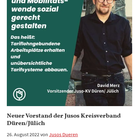
–
Der
Staat
ist
die
Lösung?
Der
Staat
ist
die
Lösung!
Neuer Vorstand der Jusos Kreisverband
Düren/Jülich
26. August 2022
von
Jusos Dueren