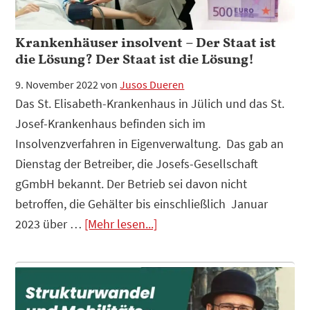
GO
Verbot
Krankenhäuser insolvent – Der Staat ist
die Lösung? Der Staat ist die Lösung!
9. November 2022
von
Jusos Dueren
Das St. Elisabeth-Krankenhaus in Jülich und das St.
Josef-Krankenhaus befinden sich im
Insolvenzverfahren in Eigenverwaltung. Das gab an
Dienstag der Betreiber, die Josefs-Gesellschaft
gGmbH bekannt. Der Betrieb sei davon nicht
betroffen, die Gehälter bis einschließlich Januar
Infos
2023 über …
[Mehr lesen...]
zum
Plugin
Krankenhäuser
insolvent