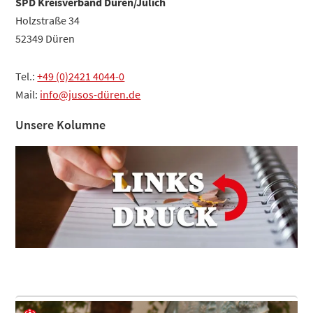
Sidebar
SPD Kreisverband Düren/Jülich
Holzstraße 34
52349 Düren
Tel.:
+49 (0)2421 4044-0
Mail:
info@jusos-düren.de
Unsere Kolumne
Footer