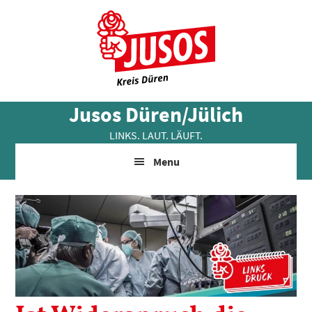
Skip
Zur
Zur
to
Hauptsidebar
Fußzeile
main
springen
springen
content
Jusos Düren/Jülich
LINKS. LAUT. LÄUFT.
Menu