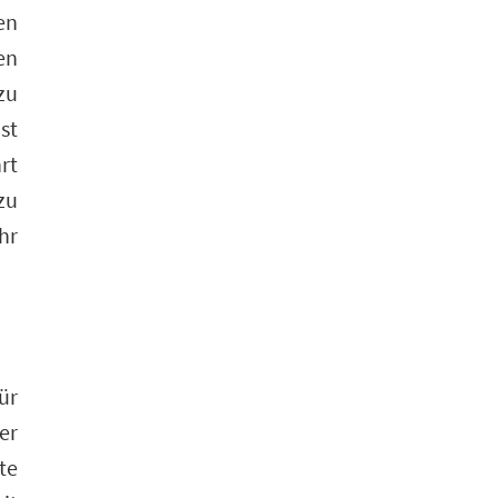
en
en
zu
st
rt
zu
hr
ür
er
te