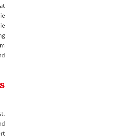
at
ie
ie
ng
um
nd
s
t.
nd
rt