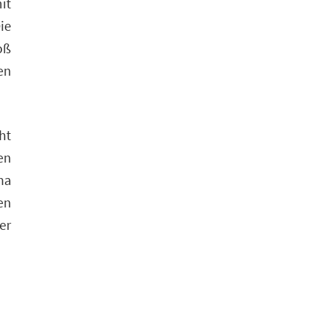
it
ie
oß
en
ht
en
ha
en
er