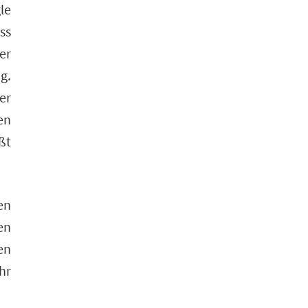
le
ss
er
g.
er
en
ßt
en
en
en
hr