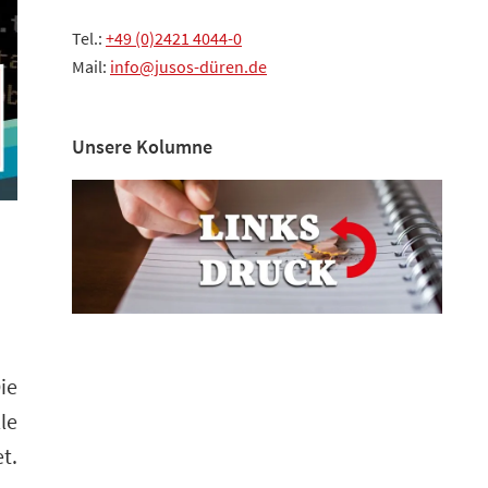
Tel.:
+49 (0)2421 4044-0
Mail:
info@jusos-düren.de
Unsere Kolumne
ie
le
t.