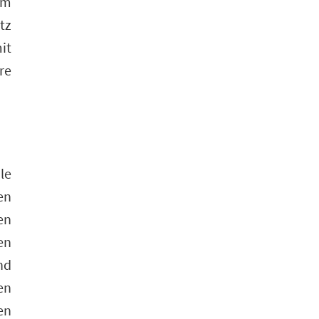
em
tz
it
re
le
en
en
en
nd
en
en