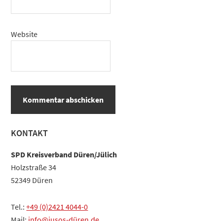
Website
Haupt-
KONTAKT
Sidebar
SPD Kreisverband Düren/Jülich
Holzstraße 34
52349 Düren
Tel.:
+49 (0)2421 4044-0
Mail:
info@jusos-düren.de