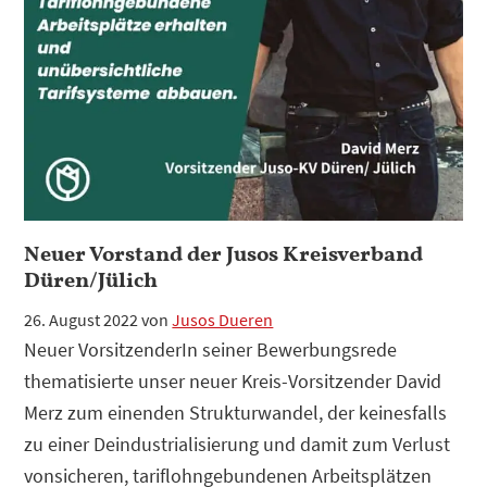
Lösung?
Der
Staat
ist
die
Lösung!
Neuer Vorstand der Jusos Kreisverband
Düren/Jülich
26. August 2022
von
Jusos Dueren
Neuer VorsitzenderIn seiner Bewerbungsrede
thematisierte unser neuer Kreis-Vorsitzender David
Merz zum einenden Strukturwandel, der keinesfalls
zu einer Deindustrialisierung und damit zum Verlust
vonsicheren, tariflohngebundenen Arbeitsplätzen