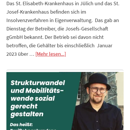
Das St. Elisabeth-Krankenhaus in Jülich und das St.
Josef-Krankenhaus befinden sich im
Insolvenzverfahren in Eigenverwaltung. Das gab an
Dienstag der Betreiber, die Josefs-Gesellschaft
gGmbH bekannt. Der Betrieb sei davon nicht
betroffen, die Gehälter bis einschließlich Januar
Infos
2023 über …
[Mehr lesen...]
zum
Plugin
Krankenhäuser
insolvent
–
Der
Staat
ist
die