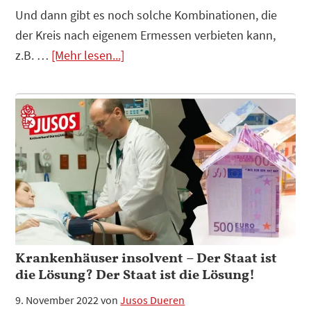
Und dann gibt es noch solche Kombinationen, die
der Kreis nach eigenem Ermessen verbieten kann,
Infos
z.B. …
[Mehr lesen...]
zum
Plugin
Wir
fordern:
KFZ-
Kennzeichen
„Monschau“-
GO
Verbot
Krankenhäuser insolvent – Der Staat ist
die Lösung? Der Staat ist die Lösung!
9. November 2022
von
Jusos Dueren