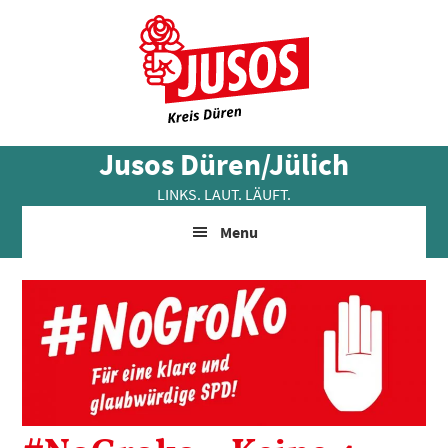
Skip
Zur
Zur
to
Hauptsidebar
Fußzeile
main
springen
springen
content
Jusos Düren/Jülich
LINKS. LAUT. LÄUFT.
Menu