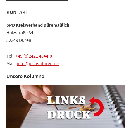
Haupt-
KONTAKT
Sidebar
SPD Kreisverband Düren/Jülich
Holzstraße 34
52349 Düren
Tel.:
+49 (0)2421 4044-0
Mail:
info@jusos-düren.de
Unsere Kolumne