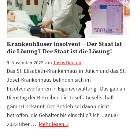
Kennzeichen
„Monschau“-
GO
Verbot
Krankenhäuser insolvent – Der Staat ist
die Lösung? Der Staat ist die Lösung!
9. November 2022
von
Jusos Dueren
Das St. Elisabeth-Krankenhaus in Jülich und das St.
Josef-Krankenhaus befinden sich im
Insolvenzverfahren in Eigenverwaltung. Das gab an
Dienstag der Betreiber, die Josefs-Gesellschaft
gGmbH bekannt. Der Betrieb sei davon nicht
betroffen, die Gehälter bis einschließlich Januar
Infos
2023 über …
[Mehr lesen...]
zum