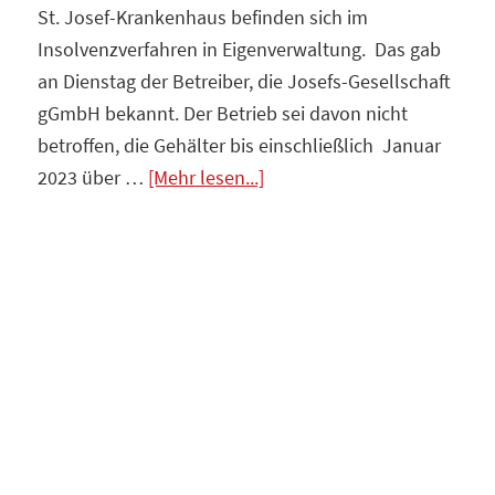
St. Josef-Krankenhaus befinden sich im
Insolvenzverfahren in Eigenverwaltung. Das gab
an Dienstag der Betreiber, die Josefs-Gesellschaft
gGmbH bekannt. Der Betrieb sei davon nicht
betroffen, die Gehälter bis einschließlich Januar
Infos
2023 über …
[Mehr lesen...]
zum
Plugin
Krankenhäuser
insolvent
–
Der
Staat
ist
die