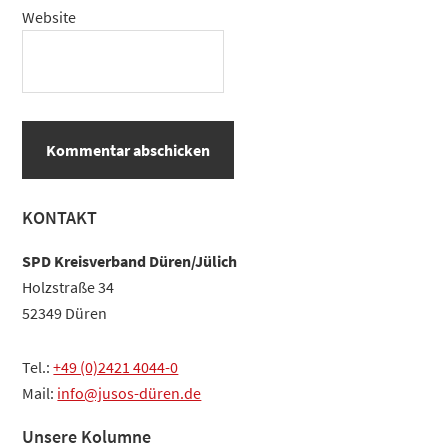
Website
Haupt-
KONTAKT
Sidebar
SPD Kreisverband Düren/Jülich
Holzstraße 34
52349 Düren
Tel.:
+49 (0)2421 4044-0
Mail:
info@jusos-düren.de
Unsere Kolumne