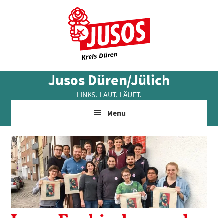
Skip
Zur
Zur
to
Hauptsidebar
Fußzeile
main
springen
springen
content
Jusos Düren/Jülich
LINKS. LAUT. LÄUFT.
Menu