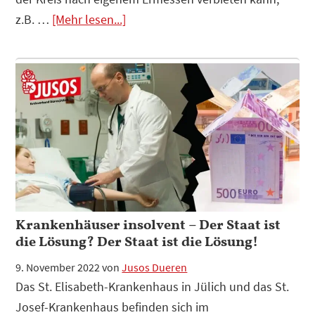
Infos
z.B. …
[Mehr lesen...]
zum
Plugin
Wir
fordern:
KFZ-
Kennzeichen
„Monschau“-
GO
Verbot
Krankenhäuser insolvent – Der Staat ist
die Lösung? Der Staat ist die Lösung!
9. November 2022
von
Jusos Dueren
Das St. Elisabeth-Krankenhaus in Jülich und das St.
Josef-Krankenhaus befinden sich im