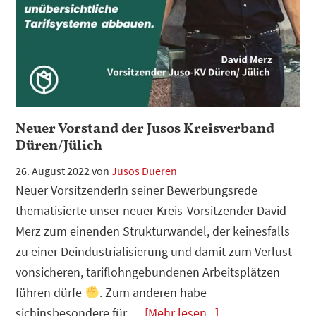
Der
Staat
ist
die
Lösung!
Neuer Vorstand der Jusos Kreisverband
Düren/Jülich
26. August 2022
von
Jusos Dueren
Neuer VorsitzenderIn seiner Bewerbungsrede
thematisierte unser neuer Kreis-Vorsitzender David
Merz zum einenden Strukturwandel, der keinesfalls
zu einer Deindustrialisierung und damit zum Verlust
vonsicheren, tariflohngebundenen Arbeitsplätzen
führen dürfe
. Zum anderen habe
Infos
sichinsbesondere für …
[Mehr lesen...]