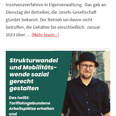
Insolvenzverfahren in Eigenverwaltung. Das gab an
Dienstag der Betreiber, die Josefs-Gesellschaft
gGmbH bekannt. Der Betrieb sei davon nicht
betroffen, die Gehälter bis einschließlich Januar
Infos
2023 über …
[Mehr lesen...]
zum
Plugin
Krankenhäuser
insolvent
–
Der
Staat
ist
die
Lösung?